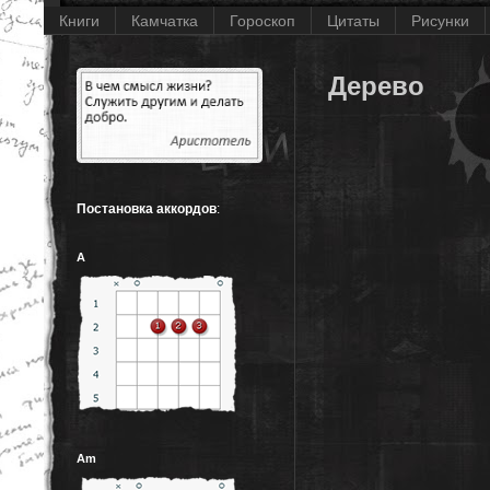
Книги
Камчатка
Гороскоп
Цитаты
Рисунки
Дерево
Постановка аккордов
:
A
Am