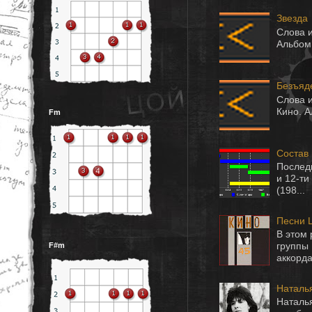
Звезда
Слова и
Альбом 
Безъяд
Слова и
Кино. А
Fm
Состав
Последн
и 12-ти
(198...
Песни 
В этом
группы
F#m
аккорда
Наталь
Наталья