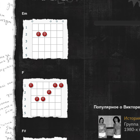
Em
F
Популярное о Викторе
Истори
Группа 
1980-
F#