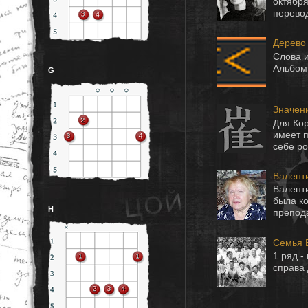
октября
перевод
Дерево
Слова и
Альбом 
G
Значен
Для Ко
имеет 
себе ро
Валенти
Валенти
была ко
H
препода
Семья 
1 ряд -
справа 