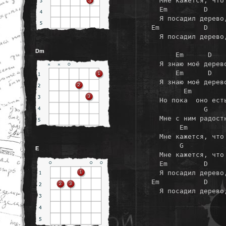
  Мне кажется, что 
  Em         D     
  Я посадил дерево,
Em           D     
  Я посадил дерево,
Dm
      Em      D   
  Я знаю моё дерев
      Em      D   
  Я знаю моё дерев
        Em         
  Но пока  оно ест
             G     
  Мне с ним радост
       Em          
  Мне кажется, что 
       G           
E
  Мне кажется, что 
  Em         D     
  Я посадил дерево,
Em           D    
  Я посадил дерево,