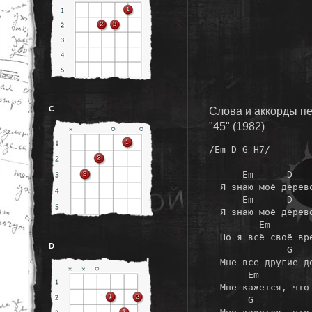
C
Слова и аккорды пе
"45" (1982)
/Em D G H7/

      Em      D   
  Я знаю моё дерев
      Em      D   
  Я знаю моё дерев
         Em        
  Но я всё своё вр
D
              G    
  Мне все другие де
       Em          
  Мне кажется, что 
       G           