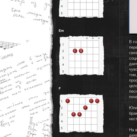
Em
В г
перв
свя
соц
дае
чув
том
про
цел
F
пес
поч
Юпи
бра
нест
На 
дея