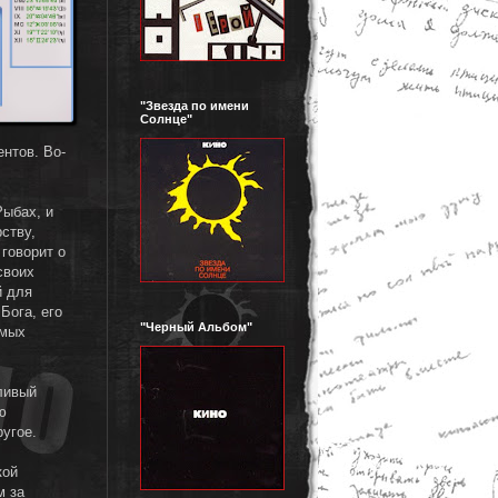
"Звезда по имени
Солнце"
нтов. Во-
,
Рыбах, и
ству,
говорит о
своих
й для
Бога, его
"Черный Альбом"
амых
ливый
ю
ругое.
кой
м за