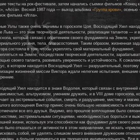
шие тексты на рок-фестивале, затем начались съемки фильмов «Конец к
к», «Асса». Весной 1987 года — выход альбома
«Группа крови»
, осенью 
мок фильма «Игла».
ные Узлы также очень значимы в гороскопе Цоя. Восходящий Узел наход
ке Льва — это знак творческой деятельности, реализации талантов — и в
оскопа, который связан с обретением своего фундамента на Земле, укре
ериального уровня, тела, благосостояния. Таким образом, жизненная зад
тора состояла в том, чтобы укреплять свой материальный фундамент,
репляться на Земле, посредством творческой деятельности, зарабатыват
ощью своего таланта, развивать уверенность и устойчивость. К сожален
дус, в котором находится Восходящий Узел — разрушительный, поэтому 
лизации жизненной миссии Виктора ждали нелегкие испытания, внешние 
тренние.
ходящий Узел находится в знаке Водолея, который связан с внутренней 
ависимостью, альтруизмом, умением дружить, и в VIII доме гороскопа, к
ечает за экстремальные события, смерть и разрушение, мистику и магию.
шлого воплощения Виктор принес очень большую независимость и скро
 отмечали все его друзья. Видимо, его прошлое воплощение было связан
сностями, экстремальными ситуациями, необходимостью бороться и выж
ешней жизни, используя эти способности как фундамент для своего разв
но было отказаться от активности в этом направлении, не искать «прикл
рисковать собой, не уделять слишком много внимания дружеским отноше
совкам», а больше развиваться как творческая индивидуальность. Все в 