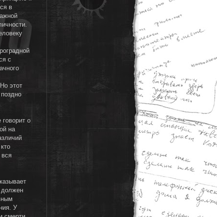
ся в
важной
личности.
еловеку
троградной
ся с
ачного
Но этот
 поздно
 говорит о
ой на
азличий
 кто
 вся
указывает
е должен
вным
ния. У
и смерти.