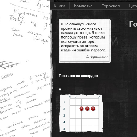
Книги
Камчатка
Гороскоп
Цит
Г
Постановка аккордов
:
A