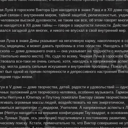
я Луна в гороскопе Виктора Цоя находится в знаке Рака и в XII доме го
орый связан с внутренним миром, тайной защитой, религиозностью, уеди
 человеком высокой духовности, не таким как все, об этом говорят мног
же находится в XII доме тайны — говоря о закрытости личности. Действи
вался загадкой для многих, и никого не впускал в свой внутренний мир.
ная Луна в знаке Девы указывает на негативную карму, накопленную в 
оты, медицины, и может давать проблемы в этих областях. Находясь в I
оскопа — доме домашнего очага — она указывает на трудности с жильем
ствительно имело место). Но, судя по всему, Черная Луна в гороскопе В
твовала все-таки не очень сильно, хотя, находясь в напряженном аспек
нцу, могла давать сильные искушения и внутренние проблемы. Пожалуй,
ект был одной из причин потерянности и депрессивного настроения Викто
ледние годы жизни.
тун в V доме — доме творчества, детей, радости и удовольствий — одно
ичных положений для творческого человека, особенно музыканта. Гармо
екты Нептуна к Юпитеру и Плутону помогали Виктору своим творчеством
тягивать огромные массы людей, воздействовать на них энергетически,
новиться авторитетом — лидером, Учителем. А напряженные аспекты к 
ам (Нептун находится на вершине конфигурации Тау-квадрат, в основании
сь Лунных Узлов, ось эволюции) подталкивали к постоянному развитию,
рческому поиску. Кстати, примечательно то, что Виктор совершенно не у