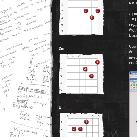
мет
Лун
твор
инди
буд
Вик
Сол
Dm
бол
вне
сво
E