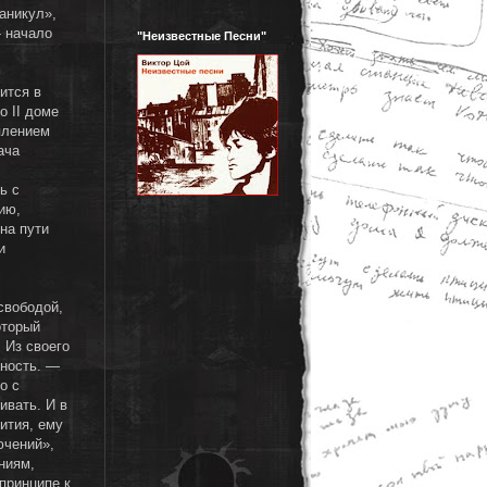
аникул»,
- начало
"Неизвестные Песни"
ится в
о II доме
плением
ача
ь с
ию,
на пути
и
свободой,
оторый
 Из своего
мность. —
о с
ивать. И в
ития, ему
ючений»,
ниям,
принципе к