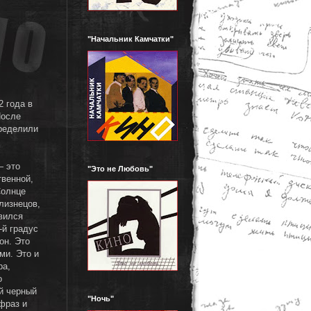
"Начальник Камчатки"
2 года в
После
ределили
— это
"Это не Любовь"
твенной,
Солнце
лизнецов,
явился
-й градус
он. Это
ми. Это и
ра,
о
й черный
"Ночь"
фраз и