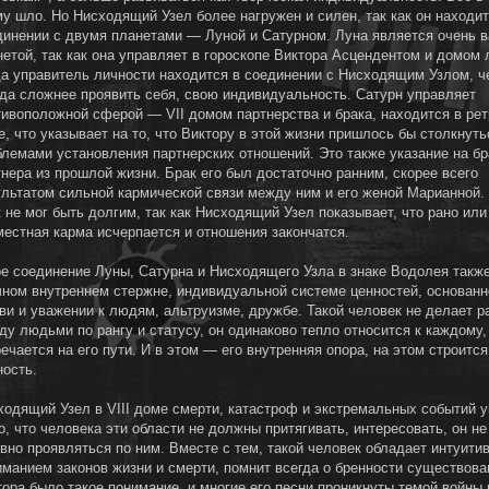
му шло. Но Нисходящий Узел более нагружен и силен, так как он находит
динении с двумя планетами — Луной и Сатурном. Луна является очень 
нетой, так как она управляет в гороскопе Виктора Асцендентом и домом 
да управитель личности находится в соединении с Нисходящим Узлом, ч
гда сложнее проявить себя, свою индивидуальность. Сатурн управляет
тивоположной сферой — VII домом партнерства и брака, находится в ре
, что указывает на то, что Виктору в этой жизни пришлось бы столкнуть
блемами установления партнерских отношений. Это также указание на бр
тнера из прошлой жизни. Брак его был достаточно ранним, скорее всего
ультатом сильной кармической связи между ним и его женой Марианной. 
 не мог быть долгим, так как Нисходящий Узел показывает, что рано или
местная карма исчерпается и отношения закончатся.
ое соединение Луны, Сатурна и Нисходящего Узла в знаке Водолея также
чном внутреннем стержне, индивидуальной системе ценностей, основанн
ви и уважении к людям, альтруизме, дружбе. Такой человек не делает р
ду людьми по рангу и статусу, он одинаково тепло относится к каждому,
ечается на его пути. И в этом — его внутренняя опора, на этом строится
ность.
ходящий Узел в VIII доме смерти, катастроф и экстремальных событий 
о, что человека эти области не должны притягивать, интересовать, он н
ивно проявляться по ним. Вместе с тем, такой человек обладает интуити
иманием законов жизни и смерти, помнит всегда о бренности существова
тора было такое понимание, и многие его песни проникнуты темой войны 