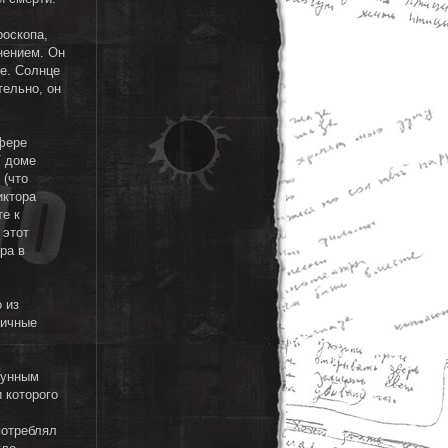
роскопа,
нением. Он
ие. Солнце
тельно, он
сфере
V доме
 (что
иктора
те к
 этот
ра в
 из
ничные
Лунным
 которого
потреблял