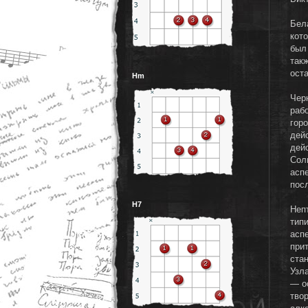
Бела
кот
был
так
оста
Hm
Чер
раб
гор
дей
дейс
Сол
асп
пос
H7
Неп
тип
асп
при
ста
Узл
— о
тво