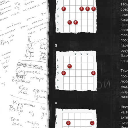
это
сое
пла
Ког
все
про
фазе
про
пар
G
рез
брак
сов
Так
про
люб
меж
встр
лич
H
Нис
на т
акт
пон
Вик