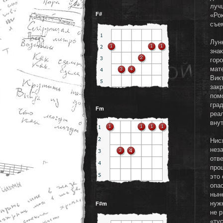
луч
F#
«Ро
съе
Лун
зна
гор
мат
Вик
зак
пом
гра
Fm
реа
вну
Нис
нез
отв
про
это
опа
нын
нуж
F#m
не 
«ту