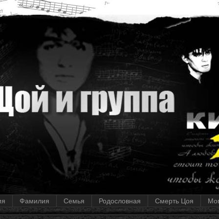
ия
Фамилия
Семья
Родословная
Смерть Цоя
Мо