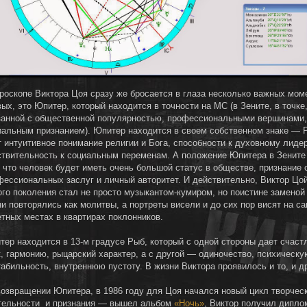
ороскопе Виктора Цоя сразу же бросается в глаза несколько важных моме
ых, это Юпитер, который находится в точности на МС (в Зените, в точке
занной с общественной популярностью, профессиональными вершинами,
иальным признанием). Юпитер находится в своем собственном знаке — 
т интуитивное понимание религии и Бога, способности к духовному лидер
ствительность к социальным переменам. А положение Юпитера в Зените 
, что человек будет иметь очень большой статус в обществе, признание 
фессиональных заслуг и личный авторитет. И действительно, Виктор Цо
ого поколения стал не просто музыкантом-кумиром, но поистине заменой 
ни повторялись как молитвы, а портреты висели и до сих пор висят на с
етных местах в квартирах поклонников.
тер находится в 13-м градусе Рыб, который с одной стороны дает счаст
к, гармонию, рыцарский характер, а с другой — одиночество, психическу
абильность, внутреннюю пустоту. В жизни Виктора проявилось и то, и д
возвращении Юпитера, в 1986 году для Цоя начался новый цикл творчес
тельности и признания — вышел альбом
«Ночь»
, Виктор получил дипло