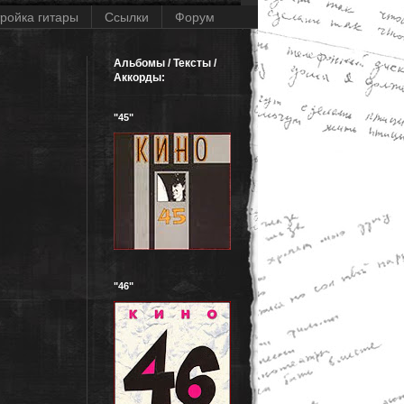
ройка гитары
Ссылки
Форум
Альбомы / Тексты /
Аккорды:
"45"
"46"