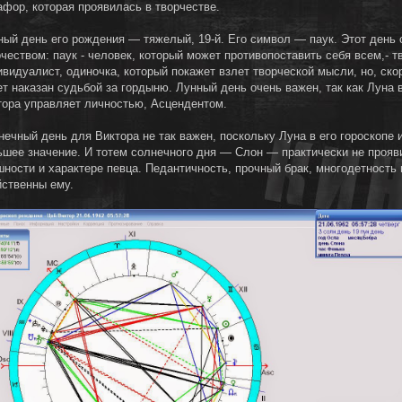
афор, которая проявилась в творчестве.
ный день его рождения — тяжелый, 19-й. Его символ — паук. Этот день 
чеством: паук - человек, который может противопоставить себя всем,- т
видуалист, одиночка, который покажет взлет творческой мысли, но, скор
ет наказан судьбой за гордыню. Лунный день очень важен, так как Луна 
тора управляет личностью, Асцендентом.
нечный день для Виктора не так важен, поскольку Луна в его гороскопе 
ьшее значение. И тотем солнечного дня — Слон — практически не прояв
шности и характере певца. Педантичность, прочный брак, многодетность
йственны ему.