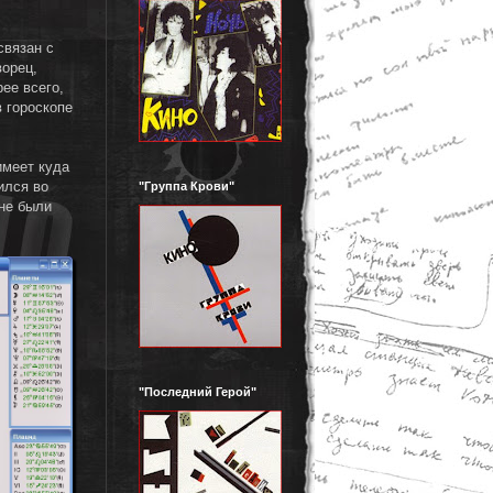
связан с
ворец,
ее всего,
в гороскопе
имеет куда
ился во
"Группа Крови"
 не были
"Последний Герой"