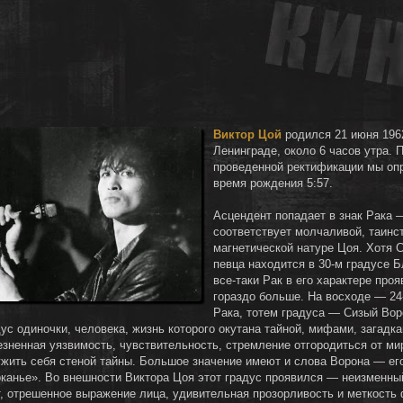
Виктор Цой
родился 21 июня 196
Ленинграде, около 6 часов утра. 
проведенной ректификации мы оп
время рождения 5:57.
Асцендент попадает в знак Рака 
соответствует молчаливой, таинс
магнетической натуре Цоя. Хотя 
певца находится в 30-м градусе Б
все-таки Рак в его характере про
гораздо больше. На восходе — 24
Рака, тотем градуса — Сизый Вор
ус одиночки, человека, жизнь которого окутана тайной, мифами, загадка
езненная уязвимость, чувствительность, стремление отгородиться от ми
ужить себя стеной тайны. Большое значение имеют и слова Ворона — ег
рканье». Во внешности Виктора Цоя этот градус проявился — неизменны
т, отрешенное выражение лица, удивительная прозорливость и меткость 