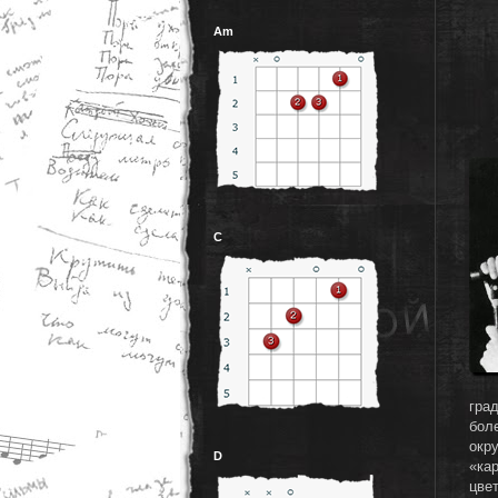
Am
C
град
бол
окр
D
«ка
цве