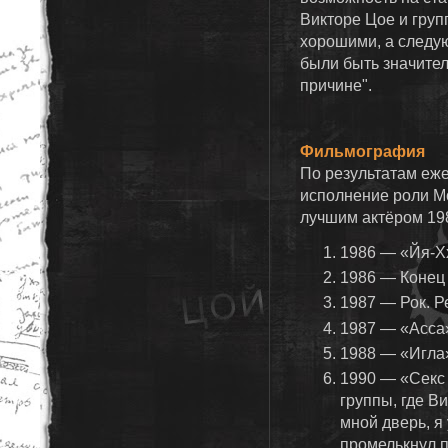
Викторе Цое и груп
хорошими, а следу
были быть значител
причине".
Фильмография
По результатам еже
исполнение роли М
лучшим актёром 198
1986 — «Йя-Х
1986 — Конец
1987 — Рок. Р
1987 — «Асса
1988 — «Игла
1990 — «Секс 
группы, где В
мной дверь, я
промелькнул 