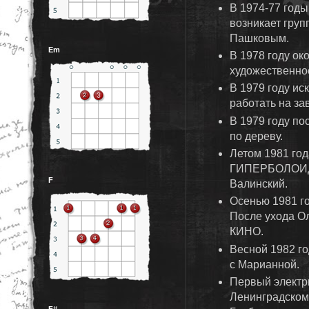
В 1974-77 год
возникает гру
Пашковым.
Em
В 1978 году ок
художественно
В 1979 году ис
работать на за
В 1979 году по
по дереву.
Летом 1981 го
ГИПЕРБОЛОИ
F
Валинский.
Осенью 1981 го
После ухода О
КИНО.
Весной 1982 го
с Марианной.
Первый электр
Ленинградском
F#