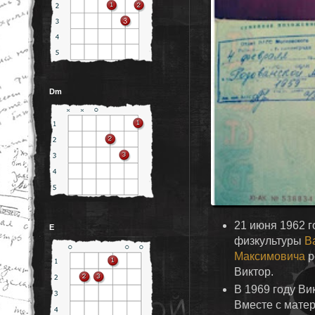
Dm
21 июня 1962 г
E
физкультуры
В
Максимовича
р
Виктор.
В 1969 году Вик
Вместе с мате