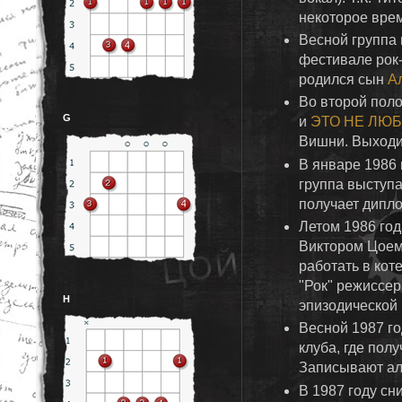
некоторое врем
Весной группа 
фестивале рок-
родился сын
А
Во второй пол
G
и
ЭТО НЕ ЛЮ
Вишни. Выходи
В январе 1986 
группа выступа
получает дипло
Летом 1986 год
Виктором Цоем
работать в ко
"Рок" режиссер
H
эпизодической 
Весной 1987 го
клуба, где пол
Записывают а
В 1987 году сн