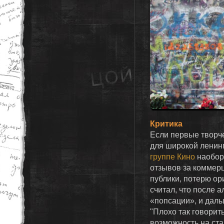
Критика
Если первые творч
для широкой ленинг
группе Кино
наобор
отзывов за коммерц
публики, потерю ор
считал, что после 
«попсации», и даль
"Плохо так говорит
возможность на ста