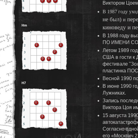
Виктором Цоем
В 1987 году
ухо
не был)
пере
и
Hm
киноведу и п
В 1988 году в
ПО ИМЕНИ СО
Летом 1989 год
США в гости к 
фестивале "Зо
пластинка ПО
Весной 1990 п
H7
В июне 1990 го
Лужниках.
Запись послед
Виктора Цоя 
15 августа 199
автокатастрофе
Согласно одной
его «Москвич 2