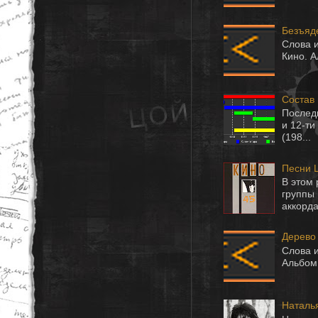
Безъяд
Слова и
Кино. А
Состав
Последн
и 12-ти
(198...
Песни 
В этом
группы
аккорда
Дерево
Слова и
Альбом 
Наталь