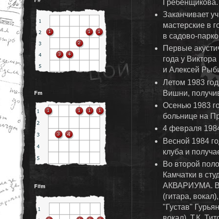
Гребенщикова.
Заканчивает у
мастерские в г
в садово-парко
Первые акусти
года у Виктора
и Алексей Рыби
Летом 1983 го
Вишни, получи
Fm
Осенью 1983 г
больнице на Пр
4 февраля 198
Весной 1984 го
клуба и получа
Во второй пол
Камчатки в сту
АКВАРИУМА. Вт
F#m
(гитара, вокал)
"Густав" Гурья
вокал). Т.К. Т