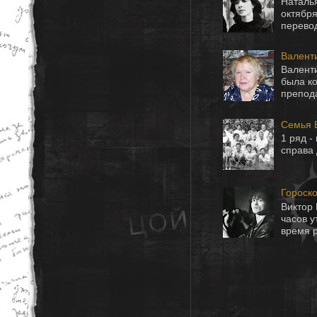
Наталья
октября
перевод
Валенти
Валенти
была ко
препода
Семья 
1 ряд -
справа 
Гороск
Виктор 
часов 
время р