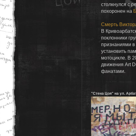
столкнулся с р
похоронен на
Б
Смерть Виктор
В Кривоарбатс
поклонники гр
признаниями в
установить пам
мотоцикле. В 2
движения Art D
фанатами.
"Стена Цоя" на ул. Арбат