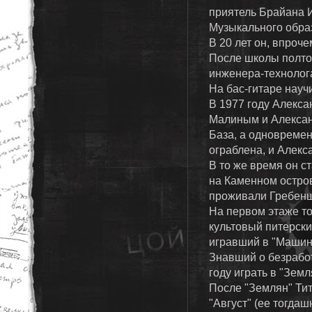
приятель Брайана И
Музыкального образ
В 20 лет он, впроч
После школы полтор
инженера-технолог
На бас-гитаре науч
В 1977 году Алекса
Малиным и Алекса
База, а одновреме
ограблена, и Алекс
В то же время он с
на Каменном остров
проживали Гребенщ
На первом этаже то
культовый питерски
игравший в "Машине
Знавший о безрабо
году играть в "Земл
После "Землян" Тит
"Август" (ее тогда