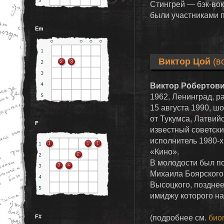
Стингрей — бэк-вок
были участниками 
Em
Виктор Цой
(в
Виктор Ро́бертов
1962, Ленинград, р
15 августа 1990, ш
от Тукумса, Латви
F
известный советски
исполнитель 1980-х
«Кино».
В молодости был п
Михаила Боярского
Высоцкого, позднее
имиджу которого на
(подробнее см.
био
F#