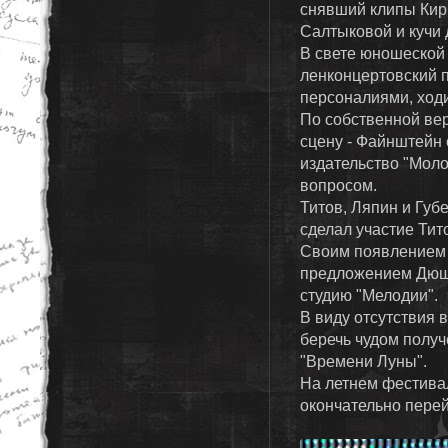
снявший клипы Кир
Салтыковой и кучи д
В свете юношеской
ленконцертовский п
персоналиями, ходи
По собственной вер
сцену - Файнштейн 
издательство "Моло
вопросом.
Титов, Ляпин и Гу
сделал участие Тит
Своим появлением 
предложением Дюши
студию "Мелодии".
В виду отсутствия 
беречь чудом получ
"Времени Луны".
На летнем фестива
окончательно перей