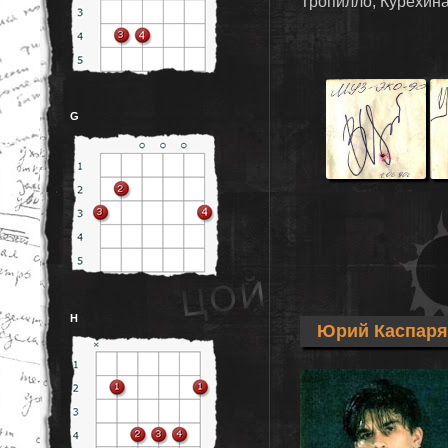
Тропилло, Курёхина
G
H
Юрий Каспар