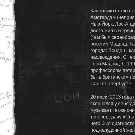
Как только стало в
Амстердам (неприят
Нью-Йорк, Лос-Анд
долго жил в Берли
(там был своеобраз
посетил Мадрид. Та
города: Лондон - ка
наслаждения. С тех
свой Мадрид. С 199
профессором петер
быть британским по
Санкт-Петербурге.
20 июля 2013 года
скончался у себя д
музыкант также сн
телепередачу «Спар
него был диагности
поджелудочной желе