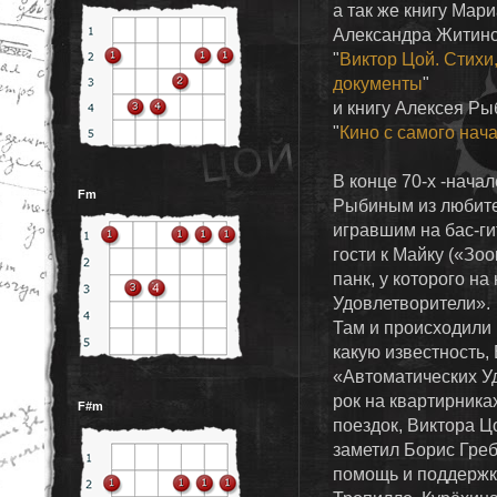
а так же книгу Мар
Александра Житинс
"
Виктор Цой. Стихи
документы
"
и книгу Алексея Ры
"
Кино с самого нач
В конце 70-х -нача
Fm
Рыбиным из любите
игравшим на бас-ги
гости к Майку («Зо
панк, у которого н
Удовлетворители».
Там и происходили 
какую известность,
«Автоматических Уд
рок на квартирника
F#m
поездок, Виктора Ц
заметил Борис Гре
помощь и поддержку