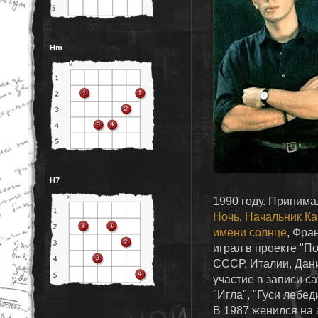
Hm
H7
1990 году. Принима
Ночь
,
Начальник Ка
имени солнце
, Фра
играл в проекте "П
СССР, Италии, Дан
участие в записи с
"Игла", "Гуси лебед
В 1987 женился на