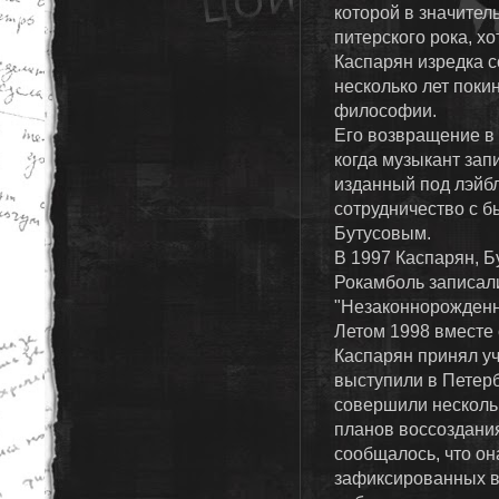
которой в значител
питерского рока, хо
Каспарян изредка с
несколько лет поки
философии.
Его возвращение в 
когда музыкант за
изданный под лэйбл
сотрудничество с
Бутусовым.
В 1997 Каспарян, Б
Рокамболь записал
"Незаконнорожденн
Летом 1998 вместе
Каспарян принял уч
выступили в Петерб
совершили нескольк
планов воссоздания
сообщалось, что он
зафиксированных в 