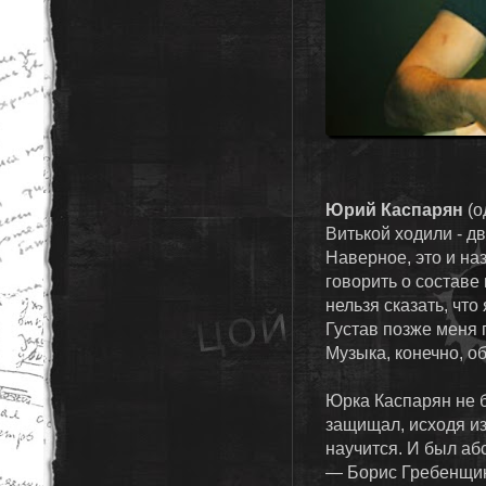
Юрий Каспарян
(о
Витькой ходили - дв
Наверное, это и на
говорить о составе 
нельзя сказать, чт
Густав позже меня 
Музыка, конечно, о
Юрка Каспарян не б
защищал, исходя из 
научится. И был аб
— Борис Гребенщи