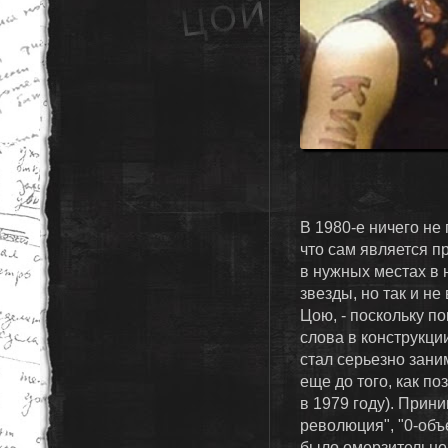
В 1980-е ничего не 
что сам является п
в нужных местах в 
звезды, но так и н
Цою, - поскольку по
слова в конструкци
стал серьезно зани
еще до того, как п
в 1979 году). Прини
революция", "0-объ
было омерзительно,