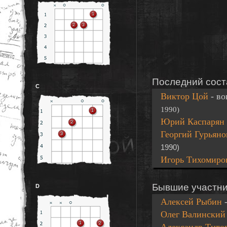
Последний сос
C
Виктор Цой
- в
1990)
Юрий Каспарян
Георгий Гурьян
1990)
Игорь Тихомир
Бывшие участни
D
Алексей Рыбин
Олег Валински
Александр Тито