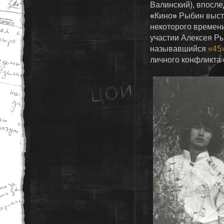
Валинский), впосл
«
Кино
»
Рыбин высту
некоторого времени
участии Алексея Р
называвшийся
«45
личного конфликта 