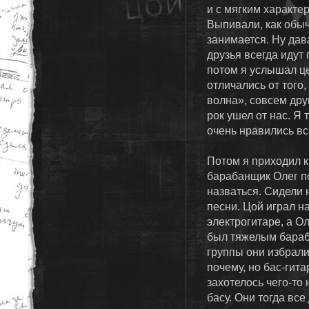
и с мягким характер
Выпивали, как обыч
занимается. Ну дав
друзья всегда идут
потом я услышал це
отличались от того
волна», совсем дру
рок ушел от нас. Я
очень нравились вс
Потом я приходил к
барабанщик Олег по
назваться. Сидели 
песни. Цой играл н
электрогитаре, а О
был тяжелым бараба
группы они избрали
почему, но бас-гита
захотелось чего-то
басу. Они тогда вс