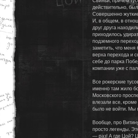
Свиньи, причем тус
действительно, был
Совершенно жуткие 
И, в общем, в отно
друг друга находил
приходилось удират
подземного переход
заметить, что меня 
верха перехода и с
себе до парка Поб
компании уже с пал
Все рокерские тусо
именно там жило б
Московского проспе
влезали все, кроме
было не войти. Мы 
Вообще, про Витину
просто легенды. Эт
— раз! А где Цой? 