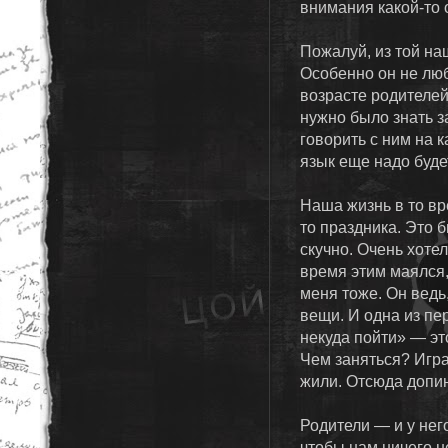
внимания какой-то 
Пожалуй, из той на
Особенно он не люб
возрасте родителей
нужно было знать з
говорить с ним на к
язык еще надо буде
Наша жизнь в то вр
то праздника. Это
скучно. Очень хоте
время этим маялся,
меня тоже. Он ведь
вещи. И одна из пер
некуда пойти» — это
Чем заняться? Игра
жили. Отсюда допин
Родители — и у нег
чтобы нам ничего н