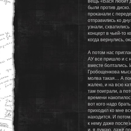
вещь «Вася любит д
были против диско.
проканали с перед
отправились ко дну
узнали, схватились
концерт в чьей-то к
когда вернулись, о
А потом нас пригла
АУ все пришло и с 
вместе болтались. И
Гробощенкова мысля
молва такая… А пос
жалею, и на всю ка
там поиграли, а пот
времени накопилос
вот кого надо брать
приходил ко мне вс
находится. И потом,
к нему даже после 
и, я думаю, даже п