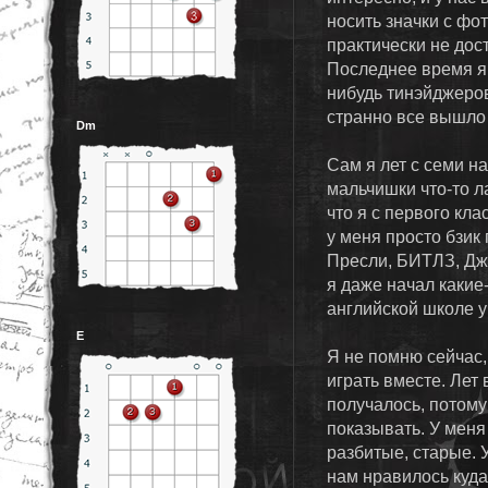
носить значки с фо
практически не дост
Последнее время я 
нибудь тинэйджеро
странно все вышл
Dm
Сам я лет с семи на
мальчишки что-то л
что я с первого кла
у меня просто бзик
Пресли, БИТЛЗ, Джо
я даже начал какие-
английской школе у
E
Я не помню сейчас,
играть вместе. Лет 
получалось, потому
показывать. У меня 
разбитые, старые. У
нам нравилось куда