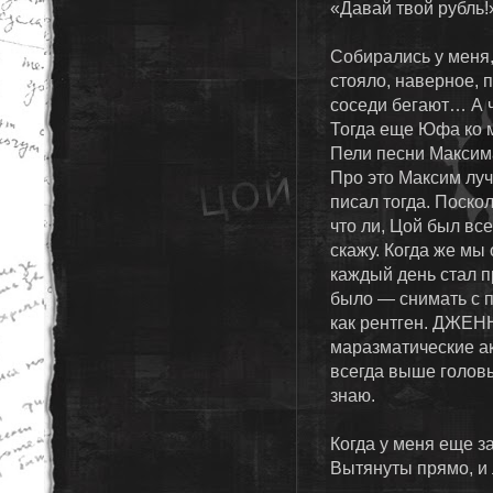
«Давай твой рубль!»
Собирались у меня, 
стояло, наверное, п
соседи бегают… А ч
Тогда еще Юфа ко м
Пели песни Максим
Про это Максим луч
писал тогда. Поско
что ли, Цой был вс
скажу. Когда же мы 
каждый день стал п
было — снимать с п
как рентген. ДЖЕН
маразматические ак
всегда выше головы
знаю.
Когда у меня еще за
Вытянуты прямо, и