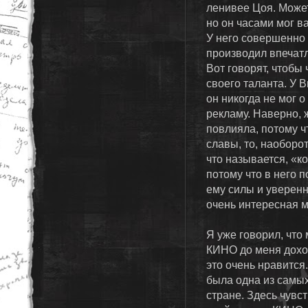
ленивее Цоя. Может
но он часами мог в
У него совершенно 
производил впечатл
Вот говорят, чтобы
своего таланта. У 
он никогда не мог о
рекламу. Наверно, 
повлияла, потому ч
славы, то, наоборот
что называется, «к
потому что в него 
ему силы и уверенн
очень интересная 
Я уже говорил, что
КИНО до меня доход
это очень нравится.
была одна из самых
стране. Здесь чувс