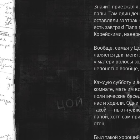
Значит, приезжал я
папы. Там один ден
оставляли завтрак 
есть завтрак! Папа
Корейскими, навер
Вообще, семья у Цо
является для меня 
у матери волосы зо
непонятно вообще, 
Каждую субботу и в
комнате, мать им в
политические бесед
нас и ходили. Одн
такой — пьют-гуляю
папой, хотя сам пр
отец.
Был такой хороший 