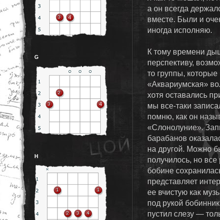
а он всегда держал
вместе. Были и оче
иногда исполняю.
К тому времени дыш
G
перспективу, возмо
то группы, которые 
«Аквариумская» вол
хотя оставались пр
мы все-таки записа
помню, как он назы
«Слонолуние». Запи
барабанов оказалас
на другой. Можно б
H
получилось, но все
бобине сохранилась
представляет интер
ее вчистую как муз
под рукой бобинник
пустил слезу — толь