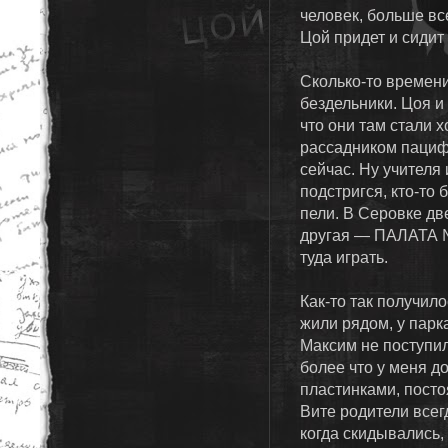
человек, больше вс
Цой придет и сидит 
Сколько-то времени
бездельники. Цоя и
что они там стали 
рассадником пацифи
сейчас. Ну учителя 
подстригся, кто-то 
пели. В Серовке 
другая — ПАЛАТА №
туда играть.
Как-то так получил
жили рядом, у парк
Максим не поступил
более что у меня д
пластинками, посто
Вите родители всег
когда скидывались,