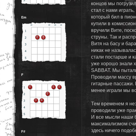
концов мы погрузил
стал с нами играть,
который бил в пио
Em
купили в комиссион
вручили Вите, поск
струны. Так и распр
Витя на басу и бар
никак не называлас
стали постарше и к
уже хорошо знали 
SABBAT. Мы пыталис
F
Проводили массу в
гитарные пассажи. 
менее играли мы вс
Тем временем я нез
проводили уже прак
И все мысли наши 
максимализмом счит
здесь ничего подоб
F#