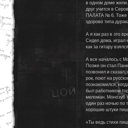
в одном доме жили.
друг учится в Серо
ПАЛАТА № 6. Тоже к
здорово типа дурака
А я как раз в это в
Сидел дома, играл 
как за гитару взял
А все началось с Мо
Позже он стал Панк
позвонил и сказал, 
рок, поют на русско
познакомился, когд
был работником тор
меломан. Монозуб т
один раз ночью по т
хорошие штуки пи
«Ты ведь стихи пи