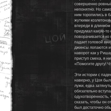
совершенно ровный 
непонятно. Но само
ним торопились в б
жуткими козлетонам
впереди в длинном 
придумал какую-то 
поворачивается ко м
падает головой вни
джинсы лопаются и
наворот как у Риша
приступ смеха, я н
«Помогите другу! Ч
Эти истории с паде
наверно, у Цоя был
лужи, едва затянут
обязательно вступа
одухотворенность, ч
сказать, чтобы он 
был достаточно об