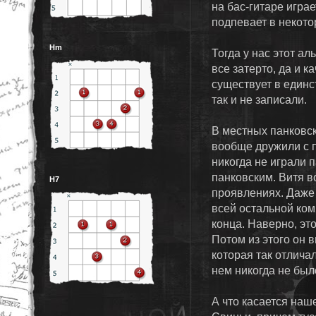
на бас-гитаре играе
подпевает в некото
Hm
Тогда у нас этот ал
все затерто, да и к
существует в единс
так и не записали.
В местных панковск
вообще дружили с п
никогда не играли п
панковским. Витя в
H7
проявлениях. Даже 
всей остальной ком
конца. Наверно, это
Потом из этого он 
которая так отлича
нем никогда не был
А что касается наш