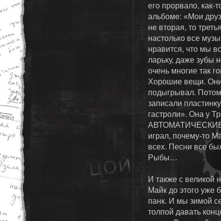
его прорвало, как-т
альбоме: «Мои друз
не вторая, то трет
настолько все музы
нравится, что мы в
ларьку, даже зубы н
очень многие так г
Хорошие вещи. Они 
подыгрывал. Потом
записали пластинку
гастроли». Она у Тр
АВТОМАТИЧЕСКИЕ У
играл, почему-то М
всех. Песни все бы
Рыбы…
И также с великой 
Майк до этого уже 
панк. И мы зимой с
толпой давать конц