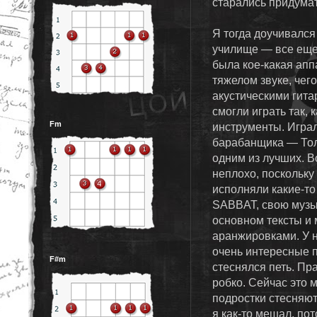
старались придумат
Я тогда доучивался
училище — все еще 
была кое-какая апп
тяжелом звуке, чег
акустическими гит
смогли играть так,
Fm
инструменты. Играл
барабанщика — Тол
одним из лучших. В
неплохо, поскольку
исполняли какие-т
SABBAT, свою музык
основном тексты и 
аранжировками. У н
очень интересные п
F#m
стеснялся петь. Пр
робко. Сейчас это 
подростки стесняют
я как-то мешал, по