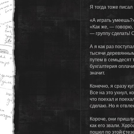
Я тогда тоже писал 
«А играть умеешь?»
«Как же, — говорю,
— группу сделать! 
А я как раз поступа
тысячи деревянным
путем в семьдесят 
бухгалтерия оплачи
значит.
Конечно, я сразу к
Все на это ухнул, к
что поехал и поехал
сделаю. Но я отвл
Короче, они пришл
как его звали. Хор
пошел по этой стез