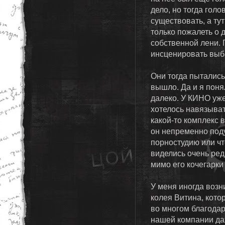
дело, но тогда голо
существовать, а ту
только пожалеть о д
собственной лени. 
инсценировать выб
Они тогда пытались 
вышло. Да и я понял
далеко. У КИНО уже
хотелось навязыват
какой-то комплекс в
он непременно поду
порностудию или чт
виделись очень ред
мимо его кочегарки
У меня иногда возн
колея Витина, котор
во многом благодар
нашей компании даж