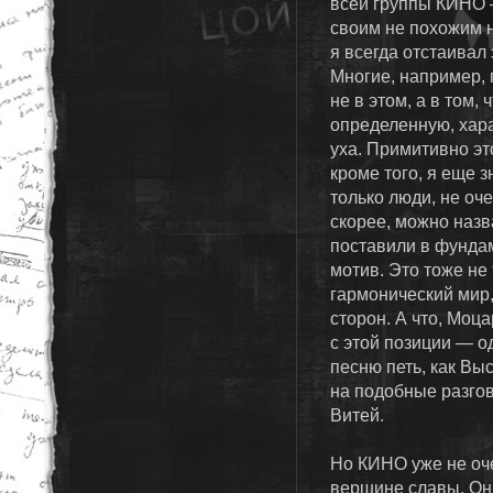
всей группы КИНО 
своим не похожим ни
я всегда отстаивал
Многие, например, 
не в этом, а в том,
определенную, хара
уха. Примитивно эт
кроме того, я еще з
только люди, не оч
скорее, можно назв
поставили в фундам
мотив. Это тоже не 
гармонический мир,
сторон. А что, Моц
с этой позиции — 
песню петь, как Выс
на подобные разго
Витей.
Но КИНО уже не оч
вершине славы. Он