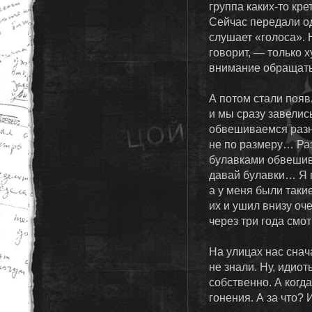
группа каких-то кр
Сейчас передали о
слушает «голоса». 
говорит, — только х
внимание обращать
А потом стали появ
и мы сразу завелись
обвешиваемся разн
не по размеру… Раз
булавками обвешив
давай булавки… Я п
а у меня были таки
их и ушил внизу оч
через три года смот
На улицах нас снача
не знали. Ну, идио
собственно. А когд
гонения. А за что? 