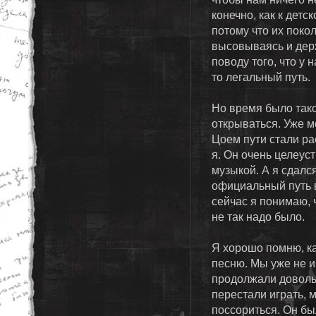
конечно, как к детс
потому что их поко
высовываясь и дер
поводу того, что у 
то легальный путь.
Но время было тако
открываться. Уже мо
Цоем пути стали ра
я. Он очень целеус
музыкой. А я сдалс
официальный путь в
сейчас я понимаю, ч
не так надо было.
Я хорошо помню, ка
песню. Мы уже не и
продолжали довольн
перестали играть, 
поссориться. Он бы