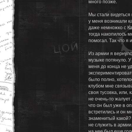
много позже.
Мы стали видеться 
у меня возникали к
даже немножко с К
тогда накопилось м
помогал. Так что я 
Из армии я вернулс
музыке потянуло. У
меня до конца не у
экспериментировать
было полно, хотелос
клубом мне связыва
своя тусовка, или,
не очень-то жалует
что он был уже в о
встретились и он мн
знаменитый какой? 
не служить в армии
на нее был еще гол