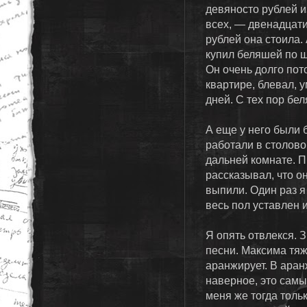
девяносто рублей из
всех, — двенадцати
рублей она стоила.
купил беляшей по ш
Он очень долго пот
квартире, блевал, 
дней. С тех пор бел
А еще у него были б
работали в столово
дальней комнате. П
рассказывал, что о
выпили. Один раз я
весь пол уставлен и
Я опять отвлекся. 
песни. Максима тяж
аранжирует. В аран
наверное, это самы
меня же тогда толь