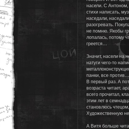
насели. С Антоном,
стихи написать, му
наседали, наседал
разогревать. Покуп
не помню. Якобы г
лопалась, потому ч
греется…
Значит, насели на н
натуги чего-то нап
металлоконструкция
панки, все против
В первый раз. А по
возраста читает, а
всего прочитал, кл
этим лет в семнадц
становлюсь чтецом,
Художественную не
А Витя больше читал