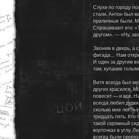
Слухи по городу по
стали. Антон был ма
приличные были. Мн
Спрашивают его: «
другом». — «Ну, за
Звоним в дверь, а
фигада… Нам откры
И один за другим в
там, купание голы
Витя всегда был мо
других красился. Мо
повесит — и все. Н
всегда любил дудки.
сколько мне лет?» Н
тридцать пять. Кто-
такой скромный сиди
корточках в углу. Л
всегда были сверху