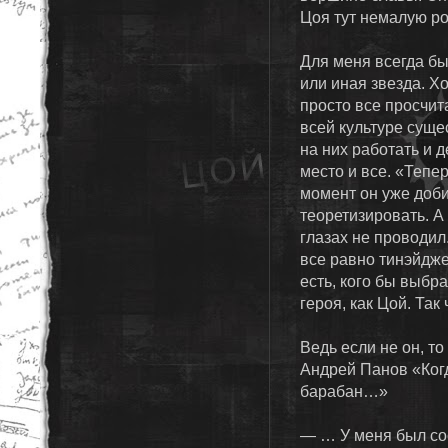
Цоя тут немалую ро
Для меня всегда бы
или иная звезда. Хо
просто все просчит
всей культуре суще
на них работать и д
место и все. «Тепер
момент он уже добил
теоретизировать. А
глазах не проводил.
все равно тинэйдже
есть, кого бы выбр
героя, как Цой. Так
Ведь если не он, то
Андрей Панов «Когд
барабан…»
— … У меня был со