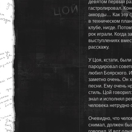
девятом первый раз
гастролировал. Кон
аккорды… Как это с
в техническом плане
клубе, нигде. Потом
рок играли. Когда 
выступлениях вмест
расскажу.
У Цоя, кстати, был
пародировал совет
любил Боярского. И
заметно очень. Он х
песни. Ему очень н
стиль. Цой говорил:
знал и исполнял ре
человека нетрудно с
Очевидно, что чело
снимал, должен был
говорил. И вот одн