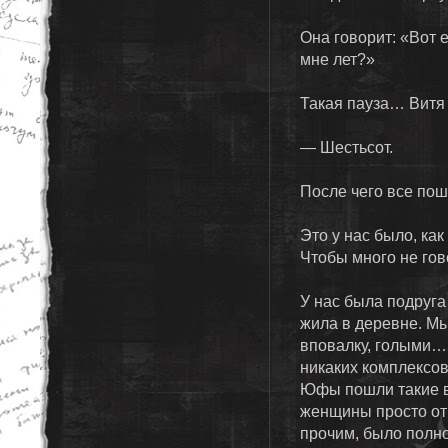
Она говорит: «Вот 
мне лет?»
Такая пауза… Витя 
— Шестьсот.
После чего все пош
Это у нас было, ка
Чтобы много не гов
У нас была подруга
жила в деревне. Мы
вповалку, голыми… 
никаких комплексо
Юфы пошли такие в
женщины просто отр
прочим, было полно