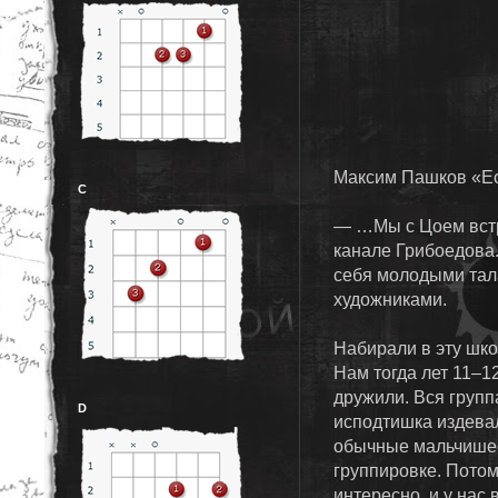
Максим Пашков «Есл
C
— …Мы с Цоем встр
канале Грибоедова.
себя молодыми тала
художниками.
Набирали в эту шко
Нам тогда лет 11–1
дружили. Вся групп
D
исподтишка издевал
обычные мальчишес
группировке. Потом
интересно, и у нас