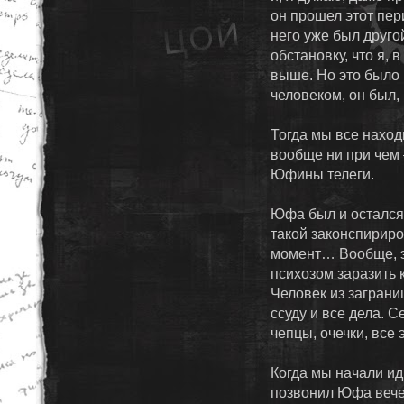
он прошел этот пер
него уже был друго
обстановку, что я, 
выше. Но это было 
человеком, он был,
Тогда мы все нахо
вообще ни при чем
Юфины телеги.
Юфа был и остался 
такой законспириро
момент… Вообще, э
психозом заразить 
Человек из заграни
ссуду и все дела. 
чепцы, очечки, все
Когда мы начали ид
позвонил Юфа вече